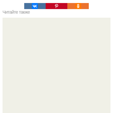
Читайте также
Неправильное размещение картин. 5 ошибок
размещения картин на стенах