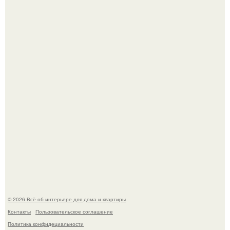
Привет всем дизайнерам интерьеров и не только!
"Проиллюстрированные Люди": Томас майландер
превратил солнечные ожоги в арт - объект.
© 2026 Всё об интерьере для дома и квартиры
Контакты
Пользовательское соглашение
Политика конфидециальности