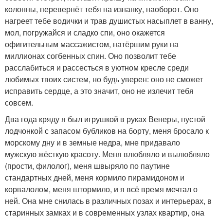
колонны, перевернёт тебя на изнанку, наоборот. Оно
нагреет тебе водички и трав душистых насыплет в ванну,
мол, погружайся и сладко спи, оно окажется
офигительным массажистом, натёршим руки на
миллионах согбенных спин. Оно позволит тебе
расслабиться и рассесться в уютном кресле среди
любимых твоих систем, но будь уверен: оно не сможет
исправить сердце, а это значит, оно не излечит тебя
совсем.
Два года кряду я был игрушкой в руках Венеры, пустой
лодчонкой с запасом бубликов на борту, меня бросало к
морскому дну и в земные недра, мне придавало
мужскую жёсткую красоту. Меня влюбляло и вылюбляло
(прости, филолог), меня швыряло по паутине
стандартных дней, меня кормило пирамидоном и
корвалолом, меня штормило, и я всё время мечтал о
ней. Она мне снилась в различных позах и интерьерах, в
старинных замках и в современных узлах квартир, она