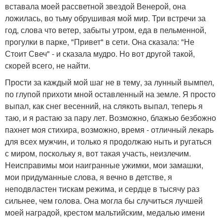
вставала моей рассветной звездой Венерой, она
ложилась, во тьму обрушивая мой мир. Три встречи за
год, слова что ветер, забыты утром, еда в пельменной,
прогулки в парке, "Привет" в сети. Она сказала: "Не
Стоит Свеч" - и сказала мудро. Но вот другой такой,
скорей всего, не найти.
Прости за каждый мой шаг не в тему, за лунный вымпел,
по глупой прихоти мной оставленный на земле. Я просто
выпал, как снег весенний, на слякоть выпал, теперь я
таю, и я растаю за пару лет. Возможно, блажью безбожно
пахнет моя стихира, возможно, время - отличный лекарь
для всех мужчин, и только я продолжаю ныть и ругаться
с миром, поскольку я, вот такая участь, неизлечим.
Неисправимы мои наигранные ужимки, мои замашки,
мои придуманные слова, я вечно в детстве, я
неподвластен тискам режима, и сердце в тысячу раз
сильнее, чем голова. Она могла бы случиться лучшей
моей наградой, крестом мальтийским, медалью имени