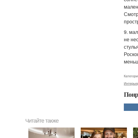
мален
Смотр
прост
9. ма
не не
стуль
Роско
меньш
Категори
Интерье
Понр
Читайте также