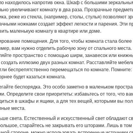
ло находилось напротив окна. Шкаф с большими зеркальным
льно увеличивают комнату в два раза. Прозрачные предмет
ика, реже из стекла, (например, столы, стулья) позволяют 
ачными ножками создает эффект легкости и парения. Эти 
вить маленькую комнату в квартире или доме.
нирование помещения. Для того, чтобы комната стала более
мер, вам нужно отделить рабочую зону от спального места
ляйте пространство с помощью ширм, занавесок или книжны
 создать иллюзию двух разных комнат. Расставляйте мебель
гли беспрепятственно перемещаться по комнате. Помните: 
орнее будет казаться комната.
бегайте беспорядка. Это особо заметно в маленьком простр
и. Определите свои приоритеты: избавьтесь от того, что вам
диться в шкафы и ящики, а для тех вещей, которыми вы по
пные места.
льше света. Естественный и искусственный свет обладают 
большое, старайтесь не закрывать его шторами. Лишь в том 
чной стороне, можно использовать встроенные источники с