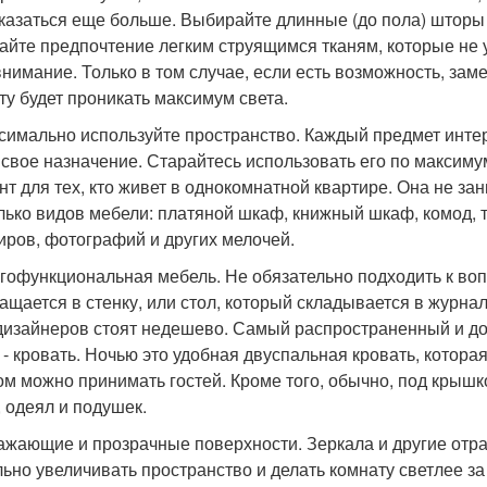
 казаться еще больше. Выбирайте длинные (до пола) шторы и
айте предпочтение легким струящимся тканям, которые не 
внимание. Только в том случае, если есть возможность, зам
ту будет проникать максимум света.
ксимально используйте пространство. Каждый предмет инте
 свое назначение. Старайтесь использовать его по максиму
нт для тех, кто живет в однокомнатной квартире. Она не за
лько видов мебели: платяной шкаф, книжный шкаф, комод, ту
иров, фотографий и других мелочей.
огофункциональная мебель. Не обязательно подходить к воп
ащается в стенку, или стол, который складывается в журнал
дизайнеров стоят недешево. Самый распространенный и дос
 - кровать. Ночью это удобная двуспальная кровать, котора
ом можно принимать гостей. Кроме того, обычно, под крыш
, одеял и подушек.
ражающие и прозрачные поверхности. Зеркала и другие от
льно увеличивать пространство и делать комнату светлее за