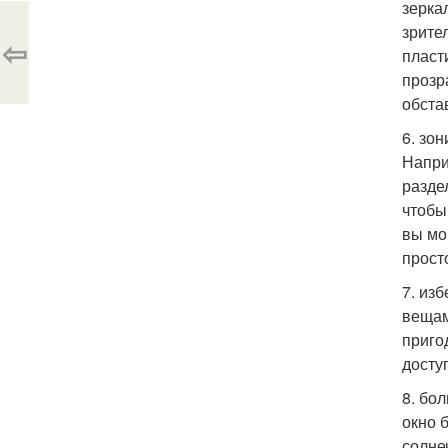
зерка
зрите
⇦
пласт
прозр
обста
6. зо
Напри
разде
чтобы
вы мо
прост
7. из
вещам
приго
досту
8. бо
окно 
солне