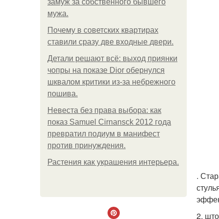
замуж за собственного бывшего
мужа.
Почему в советских квартирах
ставили сразу две входные двери.
Детали решают всё: выход приянки
чопры на показе Dior обернулся
шквалом критики из-за небрежного
пошива.
Невеста без права выбора: как
показ Samuel Cirnansck 2012 года
превратил подиум в манифест
против принуждения.
Растения как украшения интерьера.
. Ста
стуль
эффек
2. шт