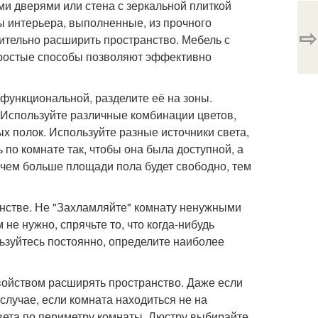
и дверями или стена с зеркальной плиткой
ы интерьера, выполненные, из прочного
⇨
зрительно расширить пространство. Мебель с
простые способы позволяют эффективно
 функциональной, разделите её на зоны.
. Используйте различные комбинации цветов,
х полок. Используйте разные источники света,
 по комнате так, чтобы она была доступной, а
чем больше площади пола будет свободно, тем
анстве. Не "Захламляйте" комнату ненужными
 не нужно, спрячьте то, что когда-нибудь
льзуйтесь постоянно, определите наиболее
свойством расширять пространство. Даже если
случае, если комната находиться не на
вета по периметру комнаты. Люстру выбирайте