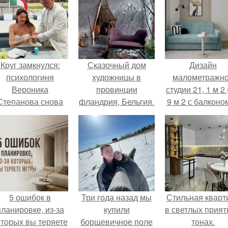
Круг замкнулся:
Сказочный дом
Дизайн
психологиня
художницы в
малометражн
Вероника
провинции
студии 21, 1 м 2 
Степанова снова
фландрия, Бельгия.
9 м 2 с балконом
вышла замуж за
Краснодаре.
собственного
бывшего мужа.
5 ошибок в
Три года назад мы
Стильная кварт
планировке, из-за
купили
в светлых прия
оторых вы теряете
борщевичное поле
тонах.