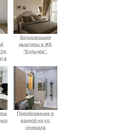
Визуализация
ой
квартиры в ЖК
(24,
"Булычев".
) в
ира
Преображение в
тных
ванной на ул.
генерала