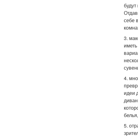
будут
Отдав
себе 
комна
3. ма
иметь
вариа
неско
сувен
4. мн
превр
идеи 
диван
котор
белья
5. от
зрите