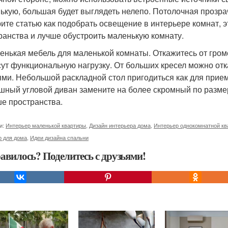
ькую, большая будет выглядеть нелепо. Потолочная прозра
ите статью как подобрать освещение в интерьере комнат, 
ранства и лучше обустроить маленькую комнату.
ленькая мебель для маленькой комнаты. Откажитесь от гром
сут функциональную нагрузку. От больших кресел можно от
ями. Небольшой раскладной стол пригодиться как для приема
шный угловой диван замените на более скромный по разме
е пространства.
и:
Интерьер маленькой квартиры
,
Дизайн интерьера дома
,
Интерьер однокомнатной кв
р для дома
,
Идеи дизайна спальни
авилось? Поделитесь с друзьями!