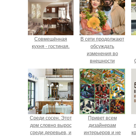
Совмещённая
В сети продолжают
кухня - гостиная.
обсуждать
изменения во
внешности
актрисы.
Среди сосен. Этот
Привет всем
дом словно вырос
дизайнерам
среди деревьев, и
интерьеров и не
к