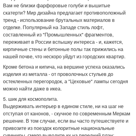
Вам не близки фарфоровые голуби и вышитые
скатерти? Мир дизайна предлагает противоположный
тренд - использование брутальных материалов в
отделке. Популярный на Западе стиль лофт,
составленный из "Промышленных" фрагментов,
переживает в России вспышку интереса - и, кажется,
кирпичные стены и бетонные полы так прижились на
нашей почве, что нескоро уйдут из городских квартир.
Кроме бетона и кипича, на вершине успеха оказались
изделия из металла - от проволочных стульев до
остекленных перегородок, а "Цеховые" лампы сегодня
можно найти даже в икеа.
5. шик для космополита.
Выдерживать интерьер в едином стиле, ни на шаг не
отступая от канонов, - скучное по современным Меркам
решение. В том случае, если вы часто путешествуете и
привозите из поездок колоритные национальные
сувениры, смело выводите их на передний план: