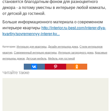
становятся благодатным фоном для разноцветного
декора - а потому уместны в интерьере любой комнаты,
от детской до гостиной.
Больше информационного материала о современном
интерьере квартиры
http://interior.ru-best.com/interer-dlya-
kvartiry/sovremennyy-interer-kv...
Категории:
Интерьер для квартиры
,
Дизайн интерьера дома
,
Стили интерьеров
квартир
,
Современный интерьер квартиры
,
Интерьер загородного дома
,
Красивые
интерьеры домов
,
Детская мебель
,
Мебель для гостиной
Читайте также