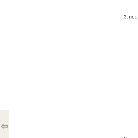
3. пес
⇦