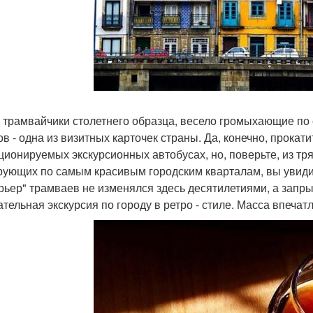
 трамвайчики столетнего образца, весело громыхающие по 
ов - одна из визитных карточек страны. Да, конечно, прокати
ционируемых экскурсионных автобусах, но, поверьте, из тр
рующих по самым красивым городским кварталам, вы увиди
рьер" трамваев не изменялся здесь десятилетиями, а запры
ательная экскурсия по городу в ретро - стиле. Масса впечат