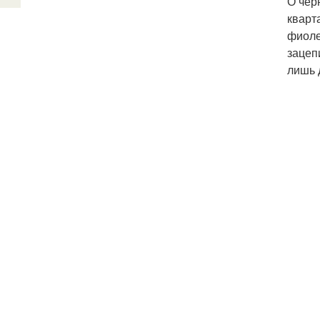
О чер
кварт
фиоле
зацеп
лишь 