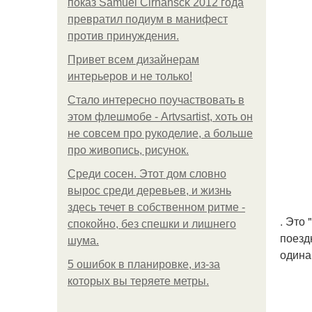
показ Samuel Cirnansck 2012 года
превратил подиум в манифест
против принуждения.
Привет всем дизайнерам
интерьеров и не только!
Стало интересно поучаствовать в
этом флешмобе - Artvsartist, хоть он
не совсем про рукоделие, а больше
про живопись, рисунок.
Среди сосен. Этот дом словно
вырос среди деревьев, и жизнь
здесь течет в собственном ритме -
. Это
спокойно, без спешки и лишнего
поезд
шума.
одина
5 ошибок в планировке, из-за
которых вы теряете метры.