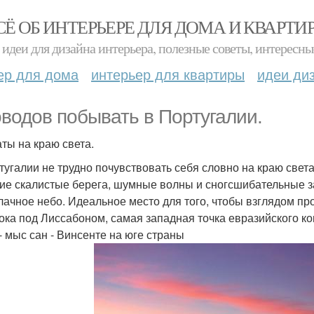
СЁ ОБ ИНТЕРЬЕРЕ ДЛЯ ДОМА И КВАРТИ
идеи для дизайна интерьера, полезные советы, интересны
ер для дома
интерьер для квартиры
идеи ди
оводов побывать в Португалии.
аты на краю света.
тугалии не трудно почувствовать себя словно на краю свет
ие скалистые берега, шумные волны и сногсшибательные з
лачное небо. Идеальное место для того, чтобы взглядом про
ока под Лиссабоном, самая западная точка евразийского к
 - мыс сан - Винсенте на юге страны