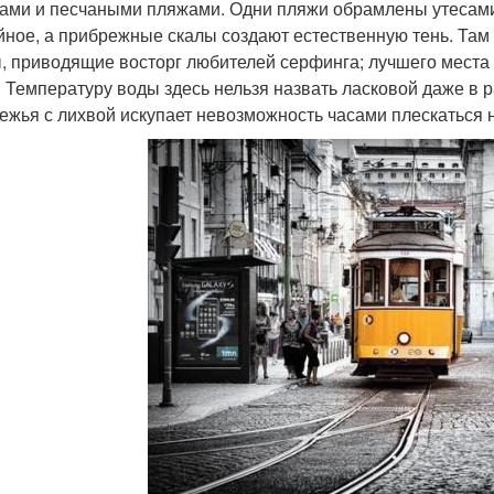
ами и песчаными пляжами. Одни пляжи обрамлены утесами з
йное, а прибрежные скалы создают естественную тень. Там ж
, приводящие восторг любителей серфинга; лучшего места 
! Температуру воды здесь нельзя назвать ласковой даже в р
ежья с лихвой искупает невозможность часами плескаться 