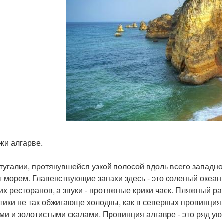
яжи алгарве.
тугалии, протянувшейся узкой полосой вдоль всего западно
 морем. Главенствующие запахи здесь - это соленый океан
их ресторанов, а звуки - протяжные крики чаек. Пляжный ра
тики не так обжигающе холодны, как в северных провинция
ми и золотистыми скалами. Провинция алгавре - это ряд у