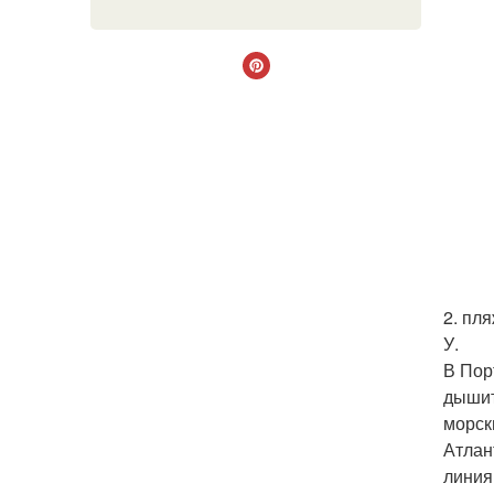
2. пл
У.
В Пор
дышит
морск
Атлан
линия