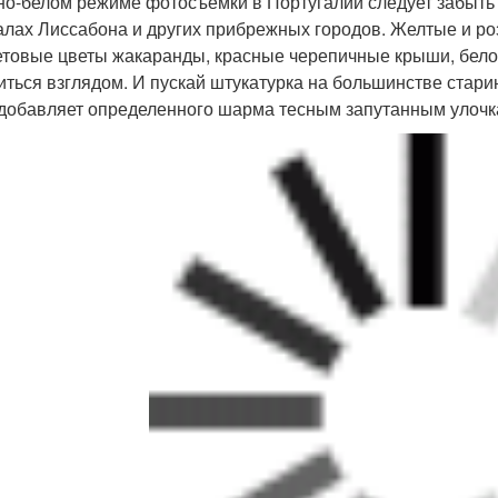
но-белом режиме фотосъемки в Португалии следует забыть -
алах Лиссабона и других прибрежных городов. Желтые и ро
товые цветы жакаранды, красные черепичные крыши, белосн
иться взглядом. И пускай штукатурка на большинстве стари
добавляет определенного шарма тесным запутанным улочк