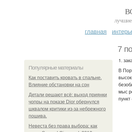
В
лучшие 
главная
интерь
7 п
1. зак
Популярные материалы
В Пор
высок
Как поставить кровать в спальне.
безоб
Влияние обстановки на сон
мыс р
Детали решают всё: выход приянки
пункт
чопры на показе Dior обернулся
шквалом критики из-за небрежного
пошива.
Невеста без права выбора: как