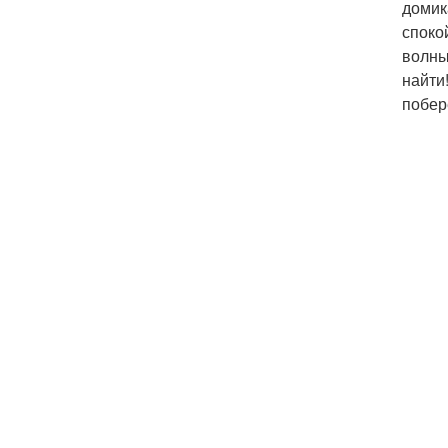
домик
споко
волны
найти
побер