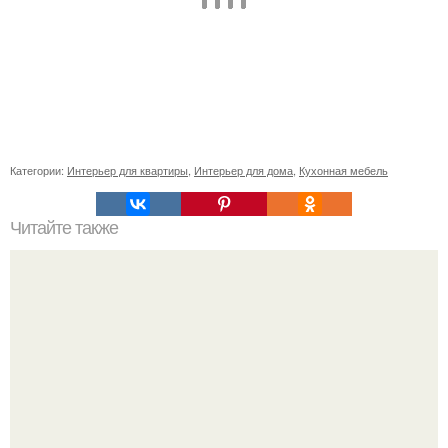
Категории:
Интерьер для квартиры
,
Интерьер для дома
,
Кухонная мебель
Читайте также
Значение картина с волками. В том случае, если вы
любите вышивать, то наверняка задумывались о том,