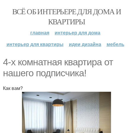
ВСЁ ОБ ИНТЕРЬЕРЕ ДЛЯ ДОМА И
КВАРТИРЫ
главная
интерьер для дома
интерьер для квартиры
идеи дизайна
мебель
4-х комнатная квартира от
нашего подписчика!
Как вам?