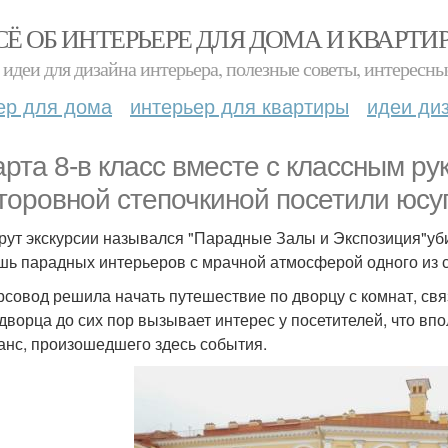
СЁ ОБ ИНТЕРЬЕРЕ ДЛЯ ДОМА И КВАРТИ
идеи для дизайна интерьера, полезные советы, интересны
ер для дома
интерьер для квартиры
идеи ди
арта 8-в класс вместе с классным р
торовной степочкиной посетили юсу
ут экскурсии назывался "Парадные Залы и Экспозиция"убий
шь парадных интерьеров с мрачной атмосферой одного из 
рсовод решила начать путешествие по дворцу с комнат, свя
 дворца до сих пор вызывает интерес у посетителей, что вп
анс, произошедшего здесь события.