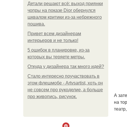
Детали решают всё: выход приянки
чопры на показе Dior обернулся
шквалом критики из-за небрежного
пошива.
Привет всем дизайнерам
интерьеров и не только!
5 ошибок в планировке, из-за
которых вы теряете метры.
Откуда у дизайнера так много идей?
Стало интересно поучаствовать в
этом флешмобе - Artvsartist, хоть он
не совсем про рукоделие, а больше
А зат
про живопись, рисунок.
на то
театр