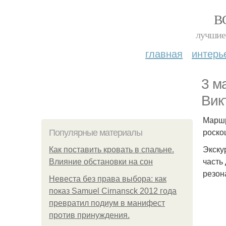
В
лучшие 
главная
интерь
3 м
Вик
Маршр
роско
Популярные материалы
Экску
Как поставить кровать в спальне.
часть
Влияние обстановки на сон
резон
Невеста без права выбора: как
показ Samuel Cirnansck 2012 года
превратил подиум в манифест
против принуждения.