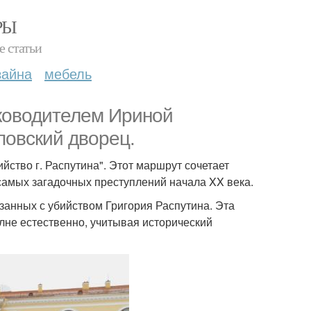
РЫ
е статьи
зайна
мебель
уководителем Ириной
повский дворец.
ство г. Распутина". Этот маршрут сочетает
самых загадочных преступлений начала XX века.
занных с убийством Григория Распутина. Эта
олне естественно, учитывая исторический