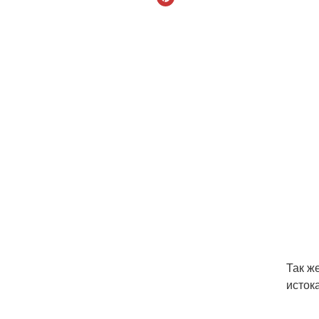
Так ж
исток