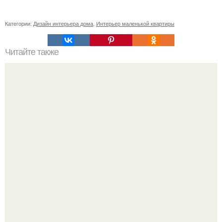
Категории:
Дизайн интерьера дома
,
Интерьер маленькой квартиры
Читайте также
10 шикарных фильмов, о которых вы, скорее всего,
никогда не слышали.