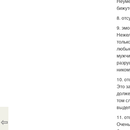
Неуме
бижут
8. отс
9. эм
Нежел
тольк
любые
мужчи
разру
ником
10. от
Это з
долже
том с
выдел
11. от
⇦
Очень