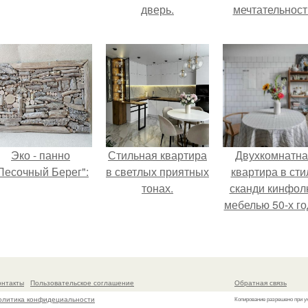
дверь.
мечтательност
Эко - панно
Стильная квартира
Двухкомнатна
Песочный Берег":
в светлых приятных
квартира в сти
тонах.
сканди кинфол
мебелью 50-х го
в высотке на
котельническо
онтакты
Пользовательское соглашение
Обратная связь
олитика конфидециальности
Копирование разрешено при у