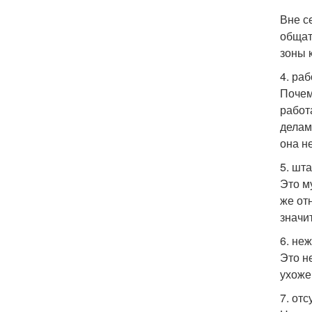
Вне с
общат
зоны 
4. ра
Почем
работ
делам
она н
5. шт
Это м
же от
значи
6. не
Это н
ухоже
7. от