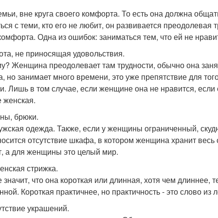
емьи, вне круга своего комфорта. То есть она должна общат
ься с теми, кто его не любит, он развивается преодолевая
комфорта. Одна из ошибок: заниматься тем, что ей не нрави
бота, не приносящая удовольствия.
у? Женщина преодолевает там трудности, обычно она занят
а, но занимает много времени, это уже препятствие для т
и. Лишь в том случае, если женщине она не нравится, если о
е женская.
аны, брюки.
ужская одежда. Также, если у женщины ограниченный, ску
носится отсутствие шкафа, в котором женщина хранит весь
т, а для женщины это целый мир.
женская стрижка.
е значит, что она короткая или длинная, хотя чем длиннее, 
нной. Короткая практичнее, но практичность - это слово из 
сутствие украшений.