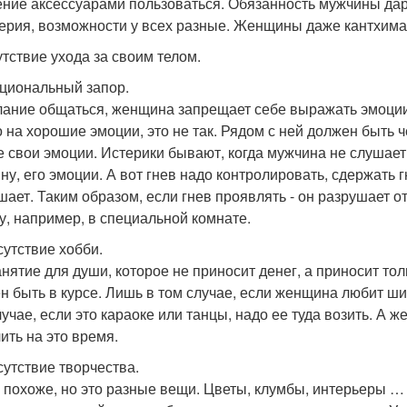
ние аксессуарами пользоваться. Обязанность мужчины дар
ерия, возможности у всех разные. Женщины даже кантхимал
утствие ухода за своим телом.
оциональный запор.
ание общаться, женщина запрещает себе выражать эмоции
о на хорошие эмоции, это не так. Рядом с ней должен быть 
 свои эмоции. Истерики бывают, когда мужчина не слушает
ну, его эмоции. А вот гнев надо контролировать, сдержать гн
шает. Таким образом, если гнев проявлять - он разрушает 
у, например, в специальной комнате.
сутствие хобби.
анятие для души, которое не приносит денег, а приносит т
н быть в курсе. Лишь в том случае, если женщина любит ши
лучае, если это караоке или танцы, надо ее туда возить. А 
ить на это время.
сутствие творчества.
 похоже, но это разные вещи. Цветы, клумбы, интерьеры …