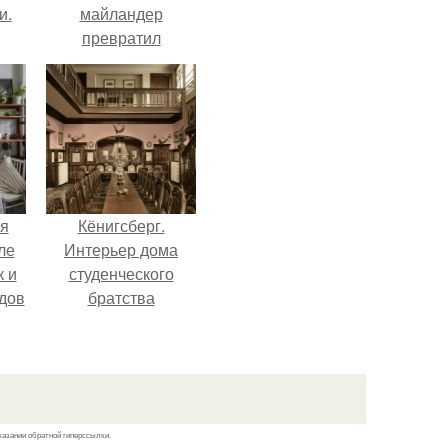
и.
майландер
превратил
солнечные ожоги в
арт - объект.
я
Кёнигсберг.
ле
Интерьер дома
к и
студенческого
дов
братства
"Германия".
й.
казании обратной гиперссылки.