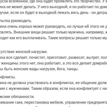
кусок вселенной, где она будет проявлять это творчество. У
на не может делать. У него выходной, и он работает по дому
лучае, если он будет в выходной лежать весь день - он дегра
опытка руководить.
на очень хорошо может руководить, но лучше ей этого не 
овлять. Внешние вещи решает только мужчина, например, ж
ходит как его выплачивать. Такие вопросы решает только м
сутствие женской нагрузки.
на все сделает, почистит, приготовит, развесит, вытрет, по
у женщины этого нет, она работает, а это все делает домра
ы быть женские виды нагрузок, йога, танцы.
онфликты.
на не должна участвовать в конфликтах, ее общение долж
ия с мужчинами. Таким образом, если она конфликтует с ни
ужские обязанности.
чивание гаек, перестановка мебели, управление предприят