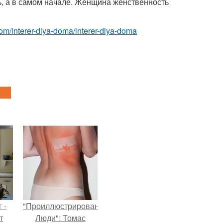
ть, а в самом начале. Женщина женственность
t.com/interer-dlya-doma/interer-dlya-doma
 -
"Проиллюстрированные
т
Люди": Томас