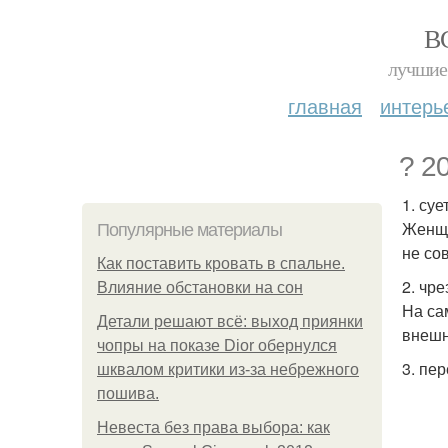
В
лучшие 
главная
интерь
? 2
1. суе
Женщи
Популярные материалы
не со
Как поставить кровать в спальне.
2. чр
Влияние обстановки на сон
На са
Детали решают всё: выход приянки
внешн
чопры на показе Dior обернулся
3. пе
шквалом критики из-за небрежного
пошива.
Невеста без права выбора: как