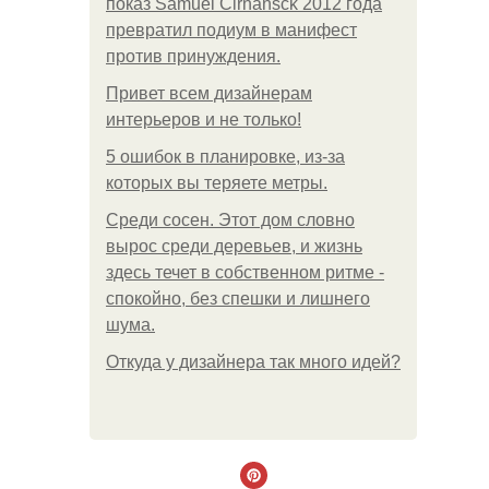
показ Samuel Cirnansck 2012 года
превратил подиум в манифест
против принуждения.
Привет всем дизайнерам
интерьеров и не только!
5 ошибок в планировке, из-за
которых вы теряете метры.
Среди сосен. Этот дом словно
вырос среди деревьев, и жизнь
здесь течет в собственном ритме -
спокойно, без спешки и лишнего
шума.
Откуда у дизайнера так много идей?