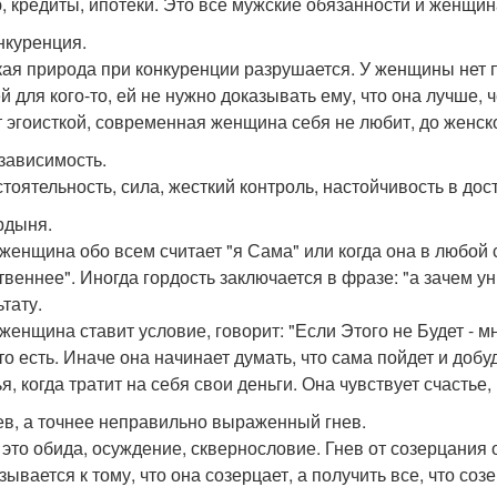
, кредиты, ипотеки. Это все мужские обязанности и женщина
онкуренция.
ая природа при конкуренции разрушается. У женщины нет п
й для кого-то, ей не нужно доказывать ему, что она лучше, ч
т эгоисткой, современная женщина себя не любит, до женско
езависимость.
тоятельность, сила, жесткий контроль, настойчивость в дос
ордыня.
 женщина обо всем считает "я Сама" или когда она в любой 
твеннее". Иногда гордость заключается в фразе: "а зачем ун
тату.
 женщина ставит условие, говорит: "Если Этого не Будет -
что есть. Иначе она начинает думать, что сама пойдет и доб
я, когда тратит на себя свои деньги. Она чувствует счастье,
нев, а точнее неправильно выраженный гнев.
- это обида, осуждение, сквернословие. Гнев от созерцани
зывается к тому, что она созерцает, а получить все, что с