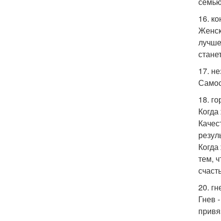
семью
16. к
Женск
лучше
стане
17. н
Самос
18. г
Когда
Качес
резуль
Когда
тем, 
счасть
20. г
Гнев 
привя