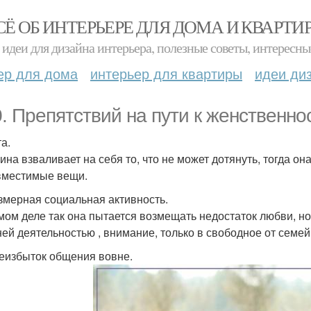
СЁ ОБ ИНТЕРЬЕРЕ ДЛЯ ДОМА И КВАРТИ
идеи для дизайна интерьера, полезные советы, интересны
ер для дома
интерьер для квартиры
идеи ди
0. Препятствий на пути к женственно
та.
на взваливает на себя то, что не может дотянуть, тогда она
вместимые вещи.
езмерная социальная активность.
мом деле так она пытается возмещать недостаток любви, но
ей деятельностью , внимание, только в свободное от семей
реизбыток общения вовне.