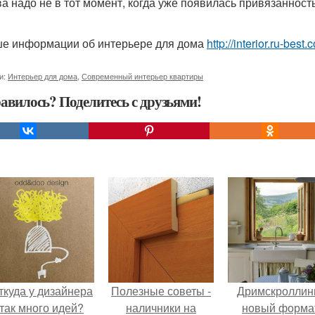
ва надо не в тот момент, когда уже появилась привязаннос
е информации об интерьере для дома
http://interior.ru-bes
и:
Интерьер для дома
,
Современный интерьер квартиры
авилось? Поделитесь с друзьями!
ткуда у дизайнера
Полезные советы -
Дримскроллинг
так много идей?
наличники на
новый форма