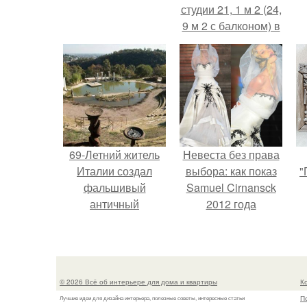
студии 21, 1 м 2 (24,
9 м 2 с балконом) в
Краснодаре.
69-Летний житель
Невеста без права
Италии создал
выбора: как показ
"
фальшивый
Samuel Cirnansck
античный
2012 года
амфитеатр и
превратил подиум
долгое время
в манифест против
успешно выдавал
принуждения.
его за настоящее
© 2026 Всё об интерьере для дома и квартиры
К
историческое
П
Лучшие идеи для дизайна интерьера, полезные советы, интересные статьи
наследие.