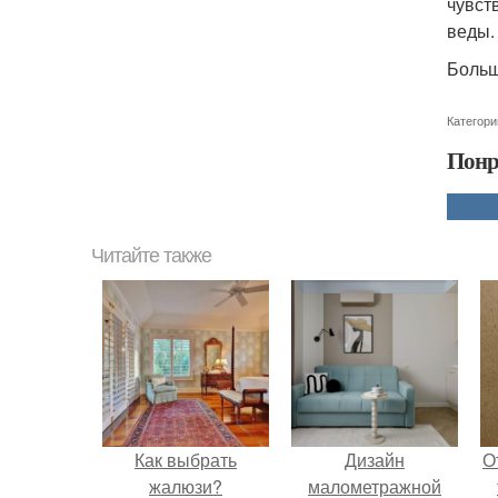
чувст
веды.
Больш
Категори
Понр
Читайте также
Как выбрать
Дизайн
О
жалюзи?
малометражной