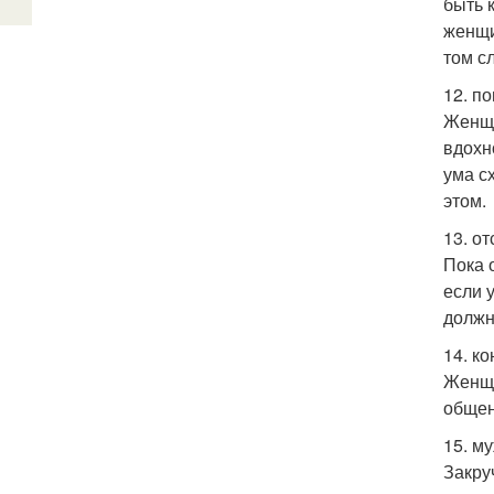
быть 
женщи
том с
12. п
Женщи
вдохн
ума с
этом.
13. от
Пока о
если 
должн
14. к
Женщи
общен
15. м
Закру