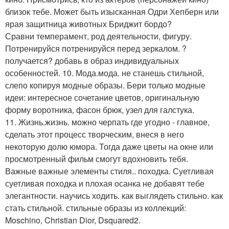
близок тебе. Может быть изысканная Одри Хепберн или
ярая защитница животных Бриджит бордо?
Сравни темперамент, род деятельности, фигуру.
Потренируйся потренируйся перед зеркалом. ?
получается? добавь в образ индивидуальных
особенностей. 10. Мода.мода. не станешь стильной,
слепо копируя модные образы. Бери только модные
идеи: интересное сочетание цветов, оригинальную
форму воротника, фасон брюк, узел для галстука.
11. Жизнь.жизнь. можно черпать где угодно - главное,
сделать этот процесс творческим, внеся в него
некоторую долю юмора. Тогда даже цветы на окне или
просмотренный фильм смогут вдохновить тебя.
Важные важные элементы стиля.. походка. Суетливая
суетливая походка и плохая осанка не добавят тебе
элегантности. научись ходить. как выглядеть стильно. как
стать стильной. стильные образы из коллекций:
Moschino, Christian Dior, Dsquared2.