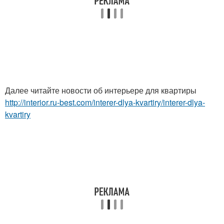
Далее читайте новости об интерьере для квартиры
http://interior.ru-best.com/interer-dlya-kvartiry/interer-dlya-
kvartiry