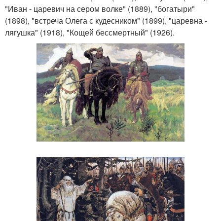
"Иван - царевич на сером волке" (1889), "богатыри"
(1898), "встреча Олега с кудесником" (1899), "царевна -
лягушка" (1918), "Кощей бессмертный" (1926).