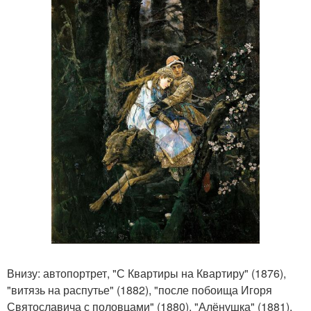
Внизу: автопортрет, "С Квартиры на Квартиру" (1876),
"витязь на распутье" (1882), "после побоища Игоря
Святославича с половцами" (1880), "Алёнушка" (1881),