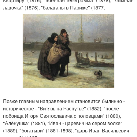
Квартиру" (1876), "военная телеграмма" (1878), "книжная
лавочка" (1876), "балаганы в Париже" (1877.
Позже главным направлением становится былинно -
историческое - "Витязь на Распутье" (1882), "после
побоища Игоря Святославича с половцами" (1880),
"Алёнушка" (1881), "Иван - царевич на сером волке"
(1889), "богатыри" (1881-1898), "царь Иван Васильевич