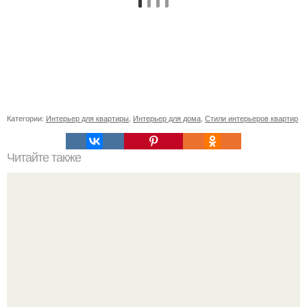
Категории:
Интерьер для квартиры
,
Интерьер для дома
,
Стили интерьеров квартир
Читайте также
Значение картина с волками. В том случае, если вы
любите вышивать, то наверняка задумывались о том,