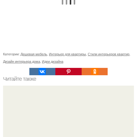
Категории:
Дешевая мебель
,
Интерьер для квартиры
,
Стили интерьеров квартир
,
Дизайн интерьера дома
,
Идеи дизайна
Читайте также
Кухня - ниша: фото, особенности дизайна.