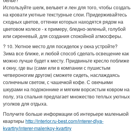
белье?
Используйте шелк, вельвет и лен для того, чтобы создать
на кровати уютные текстурные слои. Придерживайтесь
сходных цветов, оттенки которых находятся рядом на
цветовом колесе - к примеру, бледно-зеленый, голубой
или сиреневый, для создания спокойной атмосферы.
? 10. Уютное место для посиделок у окна устройте?
Зима все ближе, и любой способ сделать освещение как
можно лучше будет к месту. Придвиньте кресло поближе
к окну, где вы (сами или в компании с пушистым
четвероногим другом) сможете сидеть, наслаждаясь
солнечным светом, с чашечкой кофе. С овечьими
шкурами на подоконнике и мягким ворсистым ковром на
полу, эта спальня предлагает множество теплых уютных
уголков для отдыха.
Получите больше информации об интерьере маленькой
квартиры
http://interior.ru-best.com/interer-dlya-
kvartiry/interer-malenkoy-kvartiry