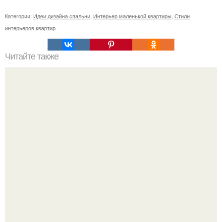
Категории:
Идеи дизайна спальни
,
Интерьер маленькой квартиры
,
Стили
интерьеров квартир
Читайте также
Она была неистово красива.