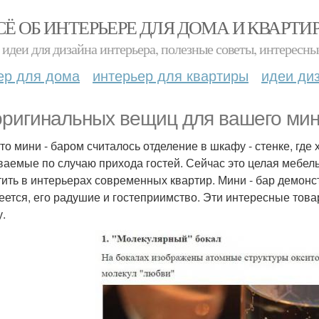
СЁ ОБ ИНТЕРЬЕРЕ ДЛЯ ДОМА И КВАРТИ
идеи для дизайна интерьера, полезные советы, интересны
ер для дома
интерьер для квартиры
идеи ди
оригинальных вещиц для вашего мини
-то мини - баром считалось отделение в шкафу - стенке, гд
ваемые по случаю прихода гостей. Сейчас это целая мебел
тить в интерьерах современных квартир. Мини - бар демонст
еется, его радушие и гостеприимство. Эти интересные това
у.