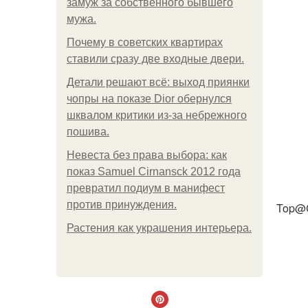
замуж за собственного бывшего
мужа.
Почему в советских квартирах
ставили сразу две входные двери.
Детали решают всё: выход приянки
чопры на показе Dior обернулся
шквалом критики из-за небрежного
пошива.
Невеста без права выбора: как
показ Samuel Cirnansck 2012 года
превратил подиум в манифест
против принуждения.
Top@C
Растения как украшения интерьера.