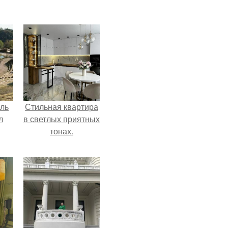
ель
Стильная квартира
л
в светлых приятных
тонах.
я
вал
ее
е