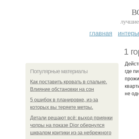
В
лучшие 
главная
интерь
1 г
Дейст
где п
Популярные материалы
прожи
Как поставить кровать в спальне.
кварт
Влияние обстановки на сон
не од
5 ошибок в планировке, из-за
которых вы теряете метры.
Детали решают всё: выход приянки
чопры на показе Dior обернулся
шквалом критики из-за небрежного