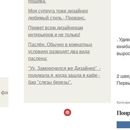
пошива.
Моя супруга тоже дизайнер
любимый стиль - Прованс.
Привет всем дизайнерам
интерьеров и не только!
. Уди
Паслён. Обычно в комнатных
юниба
условиях разводят два вида
вырос
паслена:
"Ух, Заморочился же Дизайнер", -
2 шве
подумала я, когда зашла в кафе -
Первы
бар "слезы березы".
⇦
Категори
Понр