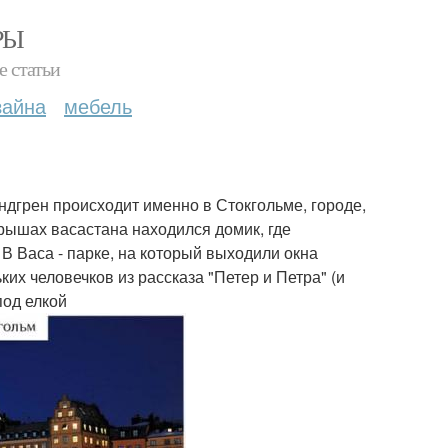
РЫ
е статьи
зайна
мебель
дгрен происходит именно в Стокгольме, городе,
крышах васастана находился домик, где
В Васа - парке, на который выходили окна
их человечков из рассказа "Петер и Петра" (и
под елкой