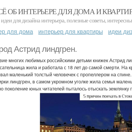
СЁ ОБ ИНТЕРЬЕРЕ ДЛЯ ДОМА И КВАРТИ
идеи для дизайна интерьера, полезные советы, интересны
ер для дома
интерьер для квартиры
идеи ди
ород Астрид линдгрен.
вие многих любимых российскими детьми книжек Астрид лин
исательница жила и работала с 18 лет до самой смерти. На 
вал маленький толстый человечек с пропеллером на спине. 
ирки линдгрен, в самом укромном уголке жила семья маленьк
но поколение юных читателей пыталось отыскать землянку 