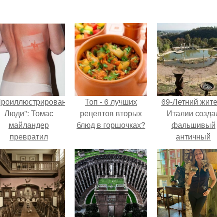
Проиллюстрированные
Топ - 6 лучших
69-Летний жит
Люди": Томас
рецептов вторых
Италии созда
майландер
блюд в горшочках?
фальшивый
превратил
античный
олнечные ожоги в
амфитеатр и
арт - объект.
долгое врем
успешно выда
его за настоящ
историческо
наследие.