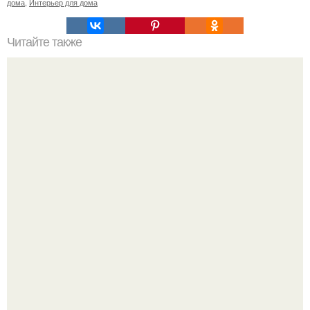
дома
,
Интерьер для дома
Читайте также
Резьба по дереву в стиле барокко. Резьба по дереву:
стилистические направления и характерные узоры.