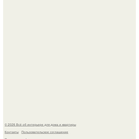
5 ошибок в планировке, из-за которых вы теряете метры.
"Проиллюстрированные Люди": Томас майландер
превратил солнечные ожоги в арт - объект.
© 2026 Всё об интерьере для дома и квартиры
Контакты
Пользовательское соглашение