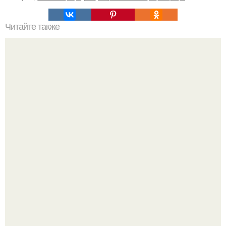
Читайте также
Васту по цветам. Секреты васту: цветовая гамма для
комнат.