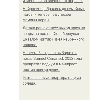
изменения во внешности актрисы.
Нейросети добрались до семейных
чатов, и теперь под угрозой
мамины нервы.
Детали решают всё: выход приянки
чопры на показе Dior обернулся
шквалом критики из-за небрежного
пошива.
Невеста без права выбора: как
показ Samuel Cirnansck 2012 года
превратил подиум в манифест
против принуждения.
Уютная светлая квартира в лучах
солнца.