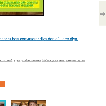
⇨
nterior.ru-best.com/interer-dlya-doma/interer-dlya-
я гостиной
,
Идеи дизайна спальни
,
Мебель для кухни
,
Интерьер кухни