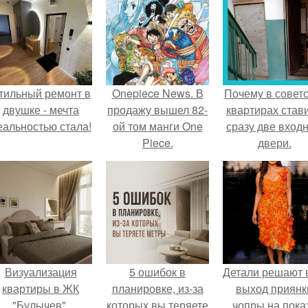
тильный ремонт в
Onepiece News. В
Почему в советс
двушке - мечта
продажу вышел 82-
квартирах став
еальностью стала!
ой том манги One
сразу две вход
Piece.
двери.
Визуализация
5 ошибок в
Детали решают 
квартиры в ЖК
планировке, из-за
выход приянк
"Булычев".
которых вы теряете
чопры на пока