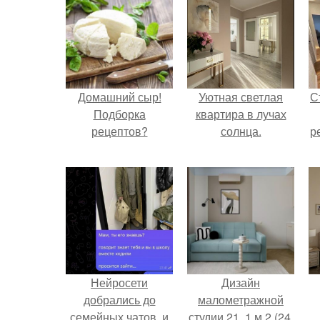
Домашний сыр!
Уютная светлая
С
Подборка
квартира в лучах
рецептов?
солнца.
р
Нейросети
Дизайн
добрались до
малометражной
семейных чатов, и
студии 21, 1 м 2 (24,