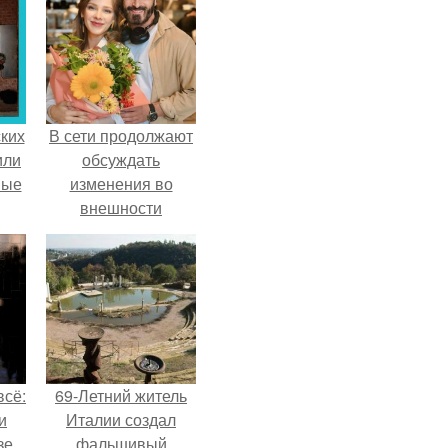
ких
В сети продолжают
или
обсуждать
ные
изменения во
внешности
актрисы.
всё:
69-Летний житель
и
Италии создал
зе
фальшивый