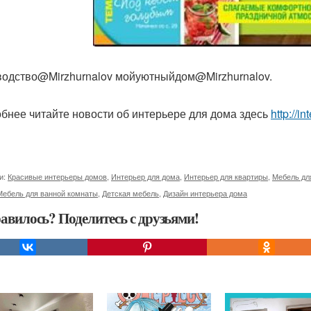
одство@Mirzhurnalov мойуютныйдом@Mirzhurnalov.
бнее читайте новости об интерьере для дома здесь
http://i
и:
Красивые интерьеры домов
,
Интерьер для дома
,
Интерьер для квартиры
,
Мебель дл
Мебель для ванной комнаты
,
Детская мебель
,
Дизайн интерьера дома
авилось? Поделитесь с друзьями!