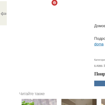
⇦
Домов
Подро
doma
Категори
в доме
,
Понр
Читайте также