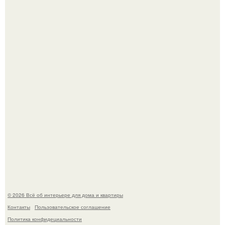
Готовясь к поездке, мы листали путеводители по городу
и наткнулись на фотографию белого дворца.
Стало интересно поучаствовать в этом флешмобе -
Artvsartist, хоть он не совсем про рукоделие, а больше
про живопись, рисунок.
© 2026 Всё об интерьере для дома и квартиры
Контакты
Пользовательское соглашение
Политика конфидециальности