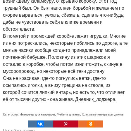
возникшему каламбуру, открываю коробку. Этот год
трудный был. Он был наполнен борьбой и желанием по
скорее вырваться, уехать, сбежать, сделать что-нибудь,
дабы не чувствовать себя в клетке времени и
обстоятельств.
В помятой и промокшей коробке лежат игрушки. Многие
из них потрескались, некоторые побились по дороге, а те
милые часики вообще когда-то принадлежали моей
почтенной бабушке. Половину из этих шариков я
оставлю в коробке, чтобы потом изничтожить, скинув в
мусоропровод, но некоторые всё таки достану.
Она не красивая, где-то погнулись ветки, где-то
осыпались иголки, а внизу трещина на стволе, из
которой сочится липкий янтарь, но есть то, что отличает
её от тысячи других - она живая. Дневник_лоджера.
Категории:
Интерьер для квартиры
,
Мебель диваны
,
Красивые интерьеры домов