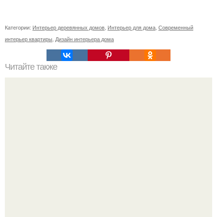
Категории:
Интерьер деревянных домов
,
Интерьер для дома
,
Современный
интерьер квартиры
,
Дизайн интерьера дома
Читайте также
Из чего можно сделать клумбу своими руками. Клумбы
для цветов из подручных материалов своими руками