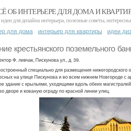
СЁ ОБ ИНТЕРЬЕРЕ ДЛЯ ДОМА И КВАРТИ
идеи для дизайна интерьера, полезные советы, интересны
ер для дома
интерьер для квартиры
идеи ди
ние крестьянского поземельного бан
ктор Ф. ливчак, Пискунова ул., д. 39.
построенный специально для размещения нижегородского от
есных на улице Пискунова и во всем нижнем Новгороде с а
ое здание с крыльями, уходящими вдоль обеих магистралей,
во дворе и кованую ограду по красной линии улиц.