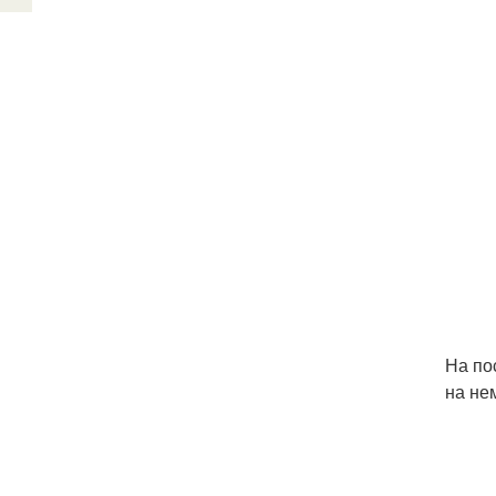
На по
на не