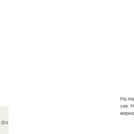
На пе
сие. 
мирно
⇦