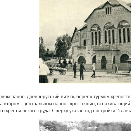
рвом панно: древнерусский витязь берет штурмом крепостн
На втором - центральном панно - крестьянин, вспахивающий 
го крестьянского труда. Сверху указан год постройки: "в лет