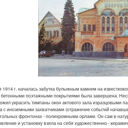
я 1914 г. началась забутка булыжным камнем на известково
с бетонными поэтажными покрытиями была завершена. Нескол
ожил украсить тимпаны окон актового зала изразцовыми па
а с иноземными захватчиками (отражение событий начавше
угольных фронтонах - полихромными орлами. Он сам в нату
овление и установку взяла на себя художественно - керами