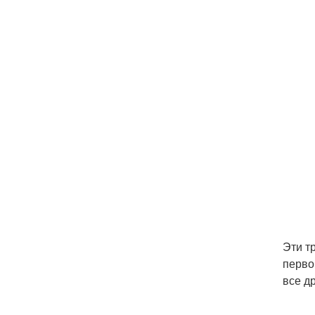
Эти т
перво
все д