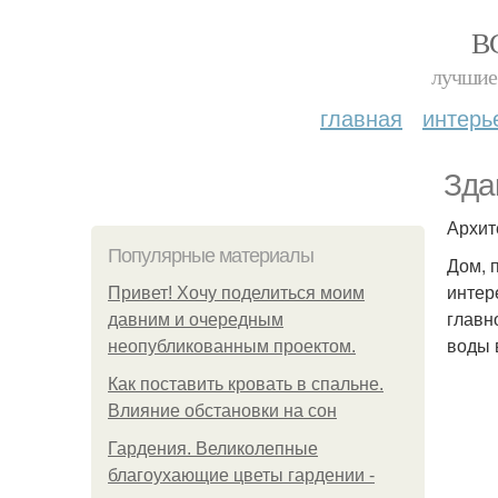
В
лучшие 
главная
интерь
Зда
Архите
Популярные материалы
Дом, 
интер
Привет! Хочу поделиться моим
главн
давним и очередным
воды 
неопубликованным проектом.
Как поставить кровать в спальне.
Влияние обстановки на сон
Гардения. Великолепные
благоухающие цветы гардении -