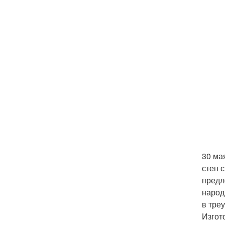
30 ма
стен 
предл
народ
в тре
Изгот