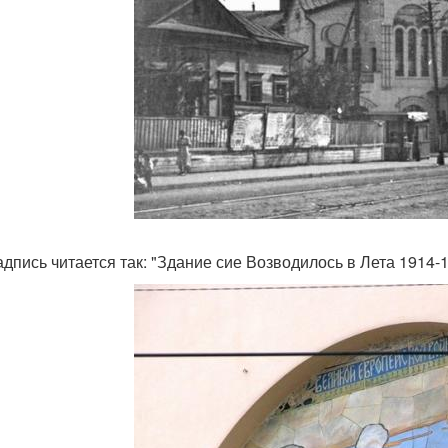
адпись читается так: "Здание сие Возводилось в Лета 1914