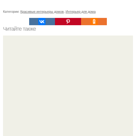
Категории:
Красивые интерьеры домов
,
Интерьер для дома
Читайте также
Резьба по дереву в стиле барокко. Резьба по дереву:
стилистические направления и характерные узоры.