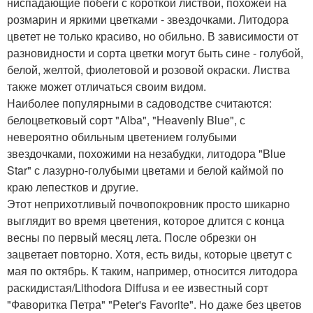
ниспадающие побеги с короткой листвой, похожей на
розмарин и яркими цветками - звездочками. Литодора
цветет не только красиво, но обильно. В зависимости от
разновидности и сорта цветки могут быть сине - голубой,
белой, желтой, фиолетовой и розовой окраски. Листва
также может отличаться своим видом.
Наиболее популярными в садоводстве считаются:
белоцветковый сорт "Alba", "Heavenly Blue", с
невероятно обильным цветением голубыми
звездочками, похожими на незабудки, литодора "Blue
Star" с лазурно-голубыми цветами и белой каймой по
краю лепестков и другие.
Этот неприхотливый почвопокровник просто шикарно
выглядит во время цветения, которое длится с конца
весны по первый месяц лета. После обрезки он
зацветает повторно. Хотя, есть виды, которые цветут с
мая по октябрь. К таким, например, относится литодора
раскидистая/Lithodora Diffusa и ее известный сорт
"Фаворитка Петра" "Peter's Favorite". Но даже без цветов