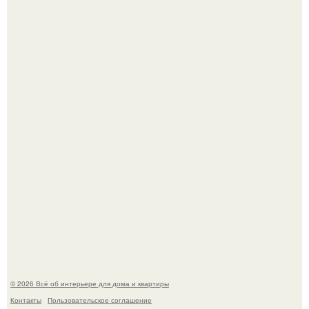
"Проиллюстрированные Люди": Томас майландер
превратил солнечные ожоги в арт - объект.
Детали решают всё: выход приянки чопры на показе Dior
обернулся шквалом критики из-за небрежного пошива.
© 2026 Всё об интерьере для дома и квартиры
Контакты
Пользовательское соглашение