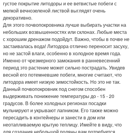
густое покрытие литодоры и ее ветвистые побеги с
мелкой вечнозеленой листвой выглядят очень
декоративно.
Для этого почвопокровника лучше выбирать участки на
небольших возвышенностях или склонах. Любые места
с хорошим дренажом подойдут. Важно, чтобы в почве не
застаивалась вода! Литодора отлично переносит засуху,
но не застой влаги, особенно в холодное время года.
Именно от чрезмерного замокания в ранневесенний
период это растение может сильно пострадать. Увидев
весной его потемневшие побеги, многие считают, что
литодора имеет низкую зимостойкость. Но это не так.
Данный почвопокровник под снегом способен
выдерживать понижение температуры до - 15 - 20
градусов. В более холодных регионах посадки
мульчируют и укрывают лапником. Его также можно
пересадить в контейнеры и занести в дом или
неотапливаемую крытую теплицу. Имейте в виду, что
для создания небольшой поляны вам потребуется