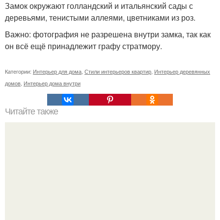
Замок окружают голландский и итальянский сады с
деревьями, тенистыми аллеями, цветниками из роз.
Важно: фотография не разрешена внутри замка, так как
он всё ещё принадлежит графу стратмору.
Категории:
Интерьер для дома
,
Стили интерьеров квартир
,
Интерьер деревянных
домов
,
Интерьер дома внутри
Читайте также
Поделки из тыквы на выставку в школу и для детского
сада. Осенние поделки из тыквы своими руками: 12