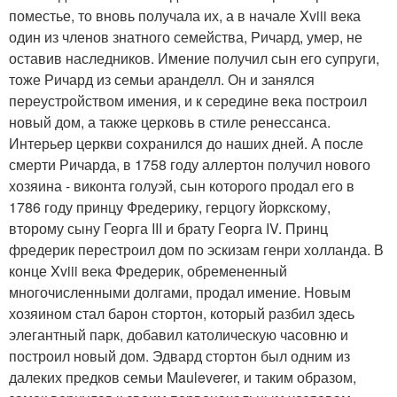
поместье, то вновь получала их, а в начале Xviii века
один из членов знатного семейства, Ричард, умер, не
оставив наследников. Имение получил сын его супруги,
тоже Ричард из семьи аранделл. Он и занялся
переустройством имения, и к середине века построил
новый дом, а также церковь в стиле ренессанса.
Интерьер церкви сохранился до наших дней. А после
смерти Ричарда, в 1758 году аллертон получил нового
хозяина - виконта голуэй, сын которого продал его в
1786 году принцу Фредерику, герцогу йоркскому,
второму сыну Георга III и брату Георга IV. Принц
фредерик перестроил дом по эскизам генри холланда. В
конце Xviii века Фредерик, обремененный
многочисленными долгами, продал имение. Новым
хозяином стал барон стортон, который разбил здесь
элегантный парк, добавил католическую часовню и
построил новый дом. Эдвард стортон был одним из
далеких предков семьи Mauleverer, и таким образом,