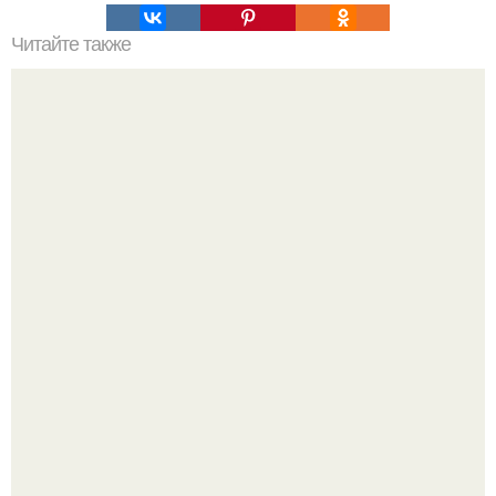
Читайте также
Объединение ванной и туалета.
В этом просторном пентхаусе с шестью спальнями
Александр Бирман живет со своей семьей.