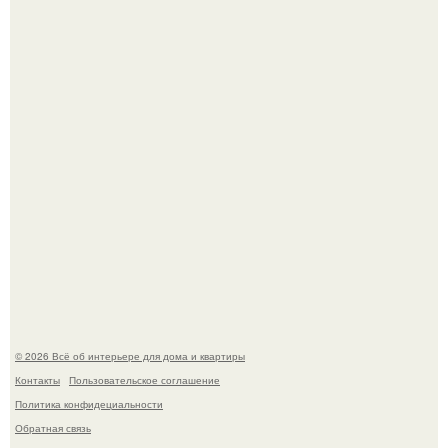
Дримскроллинг - новый формат мечтательности.
"Проиллюстрированные Люди": Томас майландер
превратил солнечные ожоги в арт - объект.
© 2026 Всё об интерьере для дома и квартиры
Контакты
Пользовательское соглашение
Политика конфидециальности
Обратная связь