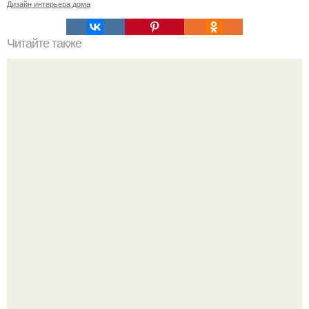
Дизайн интерьера дома
Читайте также
Значение картина с волками. В том случае, если вы
любите вышивать, то наверняка задумывались о том,
что означает та или иная вышитая вами картина.