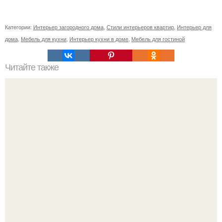
Категории:
Интерьер загородного дома
,
Стили интерьеров квартир
,
Интерьер для
дома
,
Мебель для кухни
,
Интерьер кухни в доме
,
Мебель для гостиной
Читайте также
25 февраля в центре имени Грабаря будут
представлены результаты реставрации и атрибуции
фонаря в помпеянском стиле из музея - усадьбы
"Останкино".