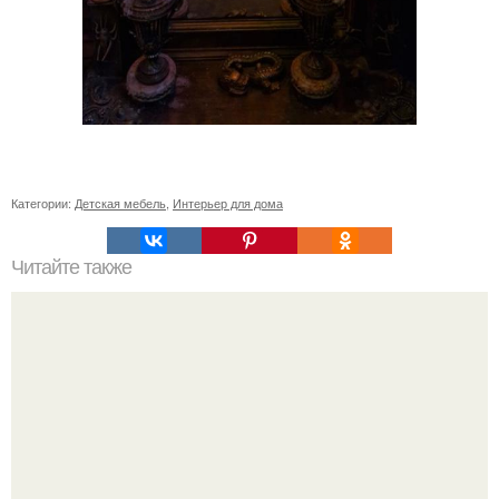
Категории:
Детская мебель
,
Интерьер для дома
Читайте также
Резьба по дереву в стиле барокко. Резьба по дереву:
стилистические направления и характерные узоры.