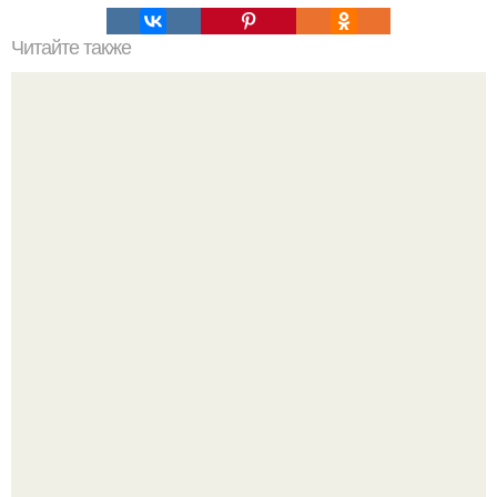
Читайте также
Неправильное размещение картин. 5 ошибок
размещения картин на стенах
"Проиллюстрированные Люди": Томас майландер