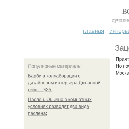
В
лучшие 
главная
интерь
Зац
Прият
Но по
Популярные материалы
Москв
Барби в коллаборации с
дизайнером интерьера Джоанной
гейнс - $35.
Паслён. Обычно в комнатных
условиях разводят два вида
паслена: