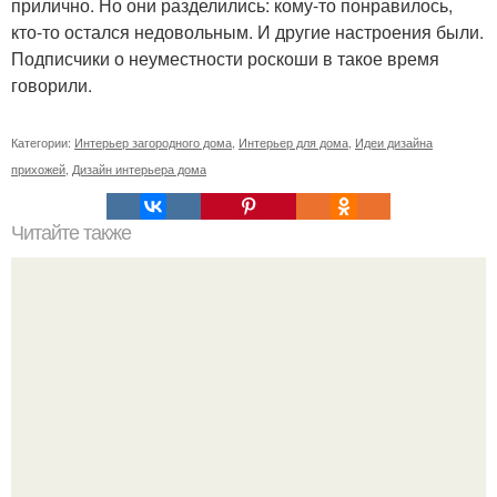
прилично. Но они разделились: кому-то понравилось,
кто-то остался недовольным. И другие настроения были.
Подписчики о неуместности роскоши в такое время
говорили.
Категории:
Интерьер загородного дома
,
Интерьер для дома
,
Идеи дизайна
прихожей
,
Дизайн интерьера дома
Читайте также
В доме не держатся деньги, что делать. Приметы, чтобы
деньги водились