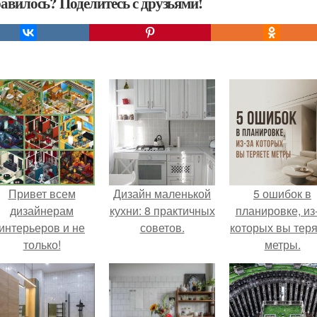
авилось? Поделитесь с друзьями!
Привет всем
Дизайн маленькой
5 ошибок в
дизайнерам
кухни: 8 практичных
планировке, из
интерьеров и не
советов.
которых вы тер
только!
метры.