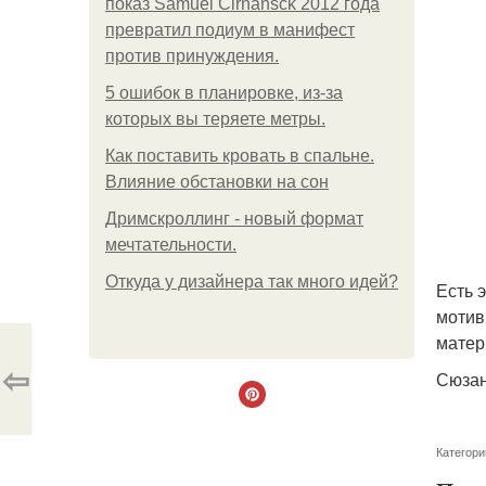
показ Samuel Cirnansck 2012 года
превратил подиум в манифест
против принуждения.
5 ошибок в планировке, из-за
которых вы теряете метры.
Как поставить кровать в спальне.
Влияние обстановки на сон
Дримскроллинг - новый формат
мечтательности.
Откуда у дизайнера так много идей?
Есть 
мотив
матер
⇦
Сюзан
Категори