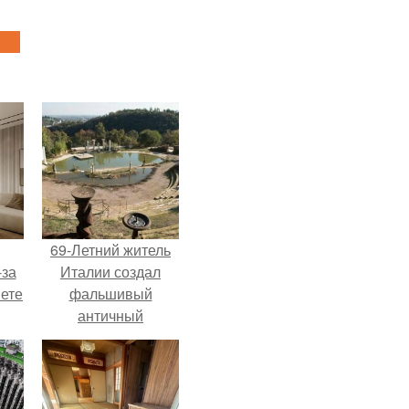
69-Летний житель
-за
Италии создал
яете
фальшивый
античный
амфитеатр и
долгое время
успешно выдавал
его за настоящее