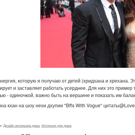
энергия, которую я получаю от детей (хридхана и хрехана. 
ирует и заставляет работать усерднее. Для них это пример т
ью - одиночкой, важно быть на вершине и показать им бала
на кхан на шоу нехи дхупии "Bffs With Vogue" цитаты@Love_
и:
Дизайн интерьера дома
,
Интерьер для дома