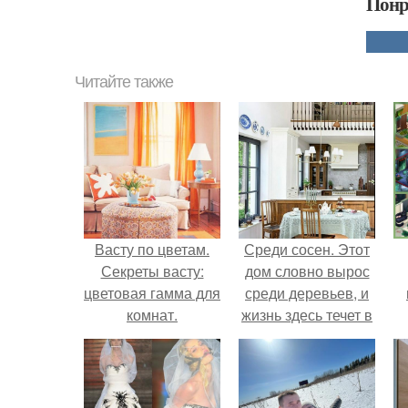
Понр
Читайте также
Васту по цветам.
Среди сосен. Этот
Секреты васту:
дом словно вырос
цветовая гамма для
среди деревьев, и
комнат.
жизнь здесь течет в
собственном ритме
- спокойно, без
спешки и лишнего
шума.