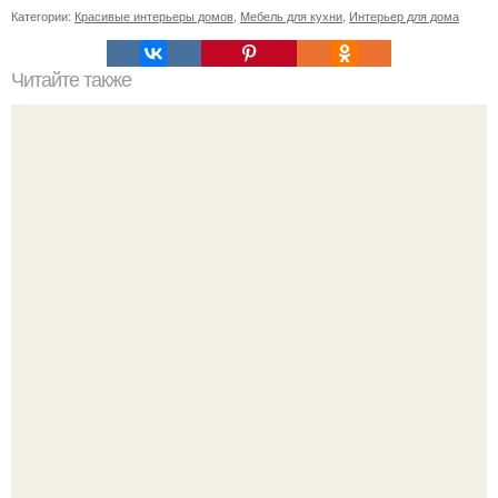
Категории:
Красивые интерьеры домов
,
Мебель для кухни
,
Интерьер для дома
Читайте также
Шкаф угловой встроенный в спальню. Обзор угловых
шкафов для спальни, и фото существующих вариантов