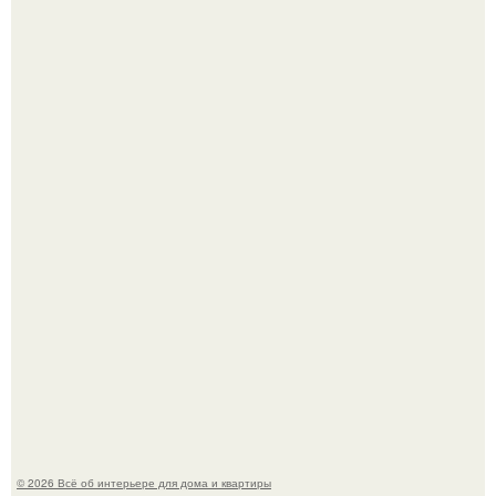
Сокровища из Hoff.
Эко - панно "Песочный Берег":
© 2026 Всё об интерьере для дома и квартиры