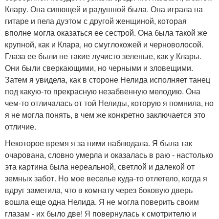
Клару. Она сияющей и радушной была. Она играла на
гитаре и пела дуэтом с другой женщиной, которая
вполне могла оказаться ее сестрой. Она была такой же
крупной, как и Клара, но смуглокожей и черноволосой.
Глаза ее были не такие лучисто зеленые, как у Клары.
Они были сверкающими, но черными и зловещими.
Затем я увидела, как в стороне Нелида исполняет танец
под какую-то прекрасную незабвенную мелодию. Она
чем-то отличалась от той Нелиды, которую я помнила, но
я не могла понять, в чем же конкретно заключается это
отличие.
Некоторое время я за ними наблюдала. Я была так
очарована, словно умерла и оказалась в раю - настолько
эта картина была нереальной, светлой и далекой от
земных забот. Но мое веселье куда-то отлетело, когда я
вдруг заметила, что в комнату через боковую дверь
вошла еще одна Нелида. Я не могла поверить своим
глазам - их было две! Я повернулась к смотрителю и