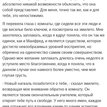
абсолютно никакой возможности объяснить, что она
собой представляет. Для меня, точно так же, как и для
тебя, это непостижимо.
Я перевела глаза с комнаты, где сидели все эти люди и
где веселье било ключом, и посмотрела на эмилито. Мне
захотелось заплакать, когда я вдруг поняла, что он так же
одинок, как и Манфред, и является существом, которое
достигло невообразимых уровней восприятия, но
обречено на одиночество самим своим совершенством.
Однако мое желание заплакать длилось очень недолго и
уступило место благоговению, когда я поняла, что в
данном случае оно намного более уместно, чем моя
глупая грусть.
- Новый нагваль позаботится о тебе, - сказал эмилито,
возвращая мое внимание обратно в комнату. Он
является твоим окончательным учителем, который
откроет тебе путь к свободе. У него много имен, каждое
имя отражает его владение каким-то одним аспектом