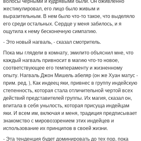
волосы черными и кудрявыми были. Он оживленно
жестикулировал, его лицо было живым и
выразительным. В нем было что-то такое, что выделяло
его среди остальных. Сердце у меня забилось, и я
ощутила к нему бесконечную симпатию.
- Это новый нагваль, - сказал смотритель.
Пока мы глядели в комнату, эмилито объяснил мне, что
каждый нагваль привносит в магию что-то новое,
соответствующее его темпераменту и жизненному
опыту. Нагваль Джон Мишель абеляр (он же Хуан матус -
прим. ред. ), Как индеец яки, привнес в группу индейскую
степенность, которая стала отличительной чертой всех
действий представителей группы. Их магия, сказал он,
впитала в себя унылость, которая присуща индейцам
яки. И всем им, включая и меня, традиция предписывает
знакомство с мировоззрением этих индейцев и
использование их принципов в своей жизни.
- Эта тенденция будет доминировать до тех пор, пока