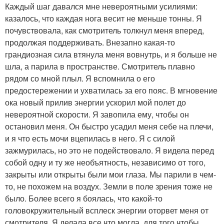
Каждый шаг давался мне невероятными усилиями:
казалось, что каждая нога весит не меньше тонны. Я
почувствовала, как смотритель толкнул меня вперед,
продолжая поддерживать. Внезапно какая-то
грандиозная сила втянула меня вовнутрь, и я больше не
шла, а парила в пространстве. Смотритель плавно
рядом со мной плыл. Я вспомнила о его
предостережении и ухватилась за его пояс. В мгновение
ока новый прилив энергии ускорил мой полет до
невероятной скорости. Я завопила ему, чтобы он
остановил меня. Он быстро усадил меня себе на плечи,
и я что есть мочи вцепилась в него. Я с силой
зажмурилась, но это не подействовало. Я видела перед
собой одну и ту же необъятность, независимо от того,
закрыты или открыты были мои глаза. Мы парили в чем-
то, не похожем на воздух. Земли в поле зрения тоже не
было. Более всего я боялась, что какой-то
головокружительный всплеск энергии оторвет меня от
смотрителя. Я делала все что могла, для того чтобы