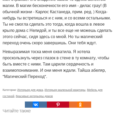
магии. В магии бесконечности его имя - дилас грау! (В
обычной жизни - Карлос Кастанеда, прим. ред. ) Когда-
нибудь ты встретишься и с ним, и со всеми остальными.
Ты не смогла сделать это тогда, когда вошла в левое
крыло дома с Нелидой, и ты все еще не можешь сделать
этого сейчас, сидя здесь со мной. Но ты магический
переход очень скоро завершишь. Они тебя ждут.
Невыразимая тоска меня охватила. Я хотела
проскользнуть через глазок в стене в ту комнату, чтобы
быть вместе с ними. Там царили сердечность и
взаимопонимание. И они меня ждали. Тайша абеляр,
"Магический Переход".
Категории:
Интерьер для дома
,
Интерьер маленькой квартиры
,
Мебель для
гостиной
,
Красивые интерьеры домов
Читайте также