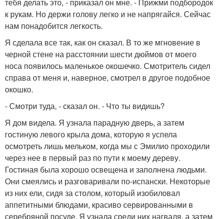
тебя делать это, - приказал он мне. - Прижми подбородок
к рукам. Но держи голову легко и не напрягайся. Сейчас
нам понадобится легкость.
Я сделала все так, как он сказал. В то же мгновение в
черной стене на расстоянии шести дюймов от моего
носа появилось маленькое окошечко. Смотритель сидел
справа от меня и, наверное, смотрел в другое подобное
окошко.
- Смотри туда, - сказал он. - Что ты видишь?
Я дом видела. Я узнала парадную дверь, а затем
гостиную левого крыла дома, которую я успела
осмотреть лишь мельком, когда мы с Эмилио проходили
через нее в первый раз по пути к моему дереву.
Гостиная была хорошо освещена и заполнена людьми.
Они смеялись и разговаривали по-испански. Некоторые
из них ели, сидя за столом, который изобиловал
аппетитными блюдами, красиво сервированными в
серебряной посуде. Я узнала среди них нагваля, а затем