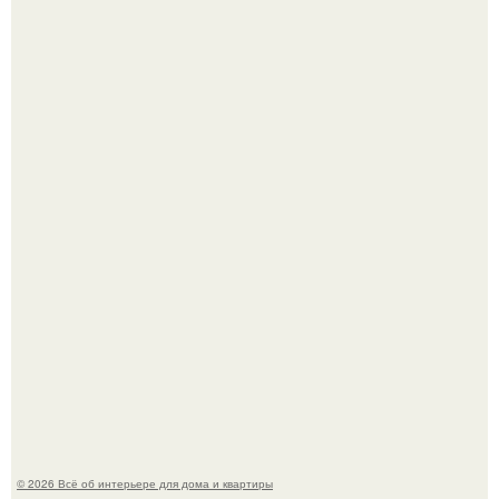
Опишите интерьер кухни в 2-3 словах.
"Ух, Заморочился же Дизайнер", - подумала я, когда
зашла в кафе - бар "слезы березы".
© 2026 Всё об интерьере для дома и квартиры