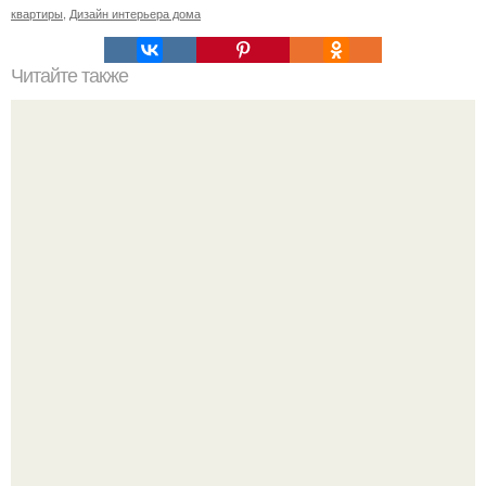
квартиры
,
Дизайн интерьера дома
Читайте также
Неправильное размещение картин. 5 ошибок
размещения картин на стенах