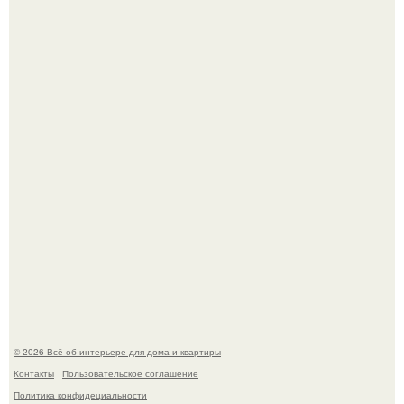
Дримскроллинг - новый формат мечтательности.
"Проиллюстрированные Люди": Томас майландер
превратил солнечные ожоги в арт - объект.
© 2026 Всё об интерьере для дома и квартиры
Контакты
Пользовательское соглашение
Политика конфидециальности