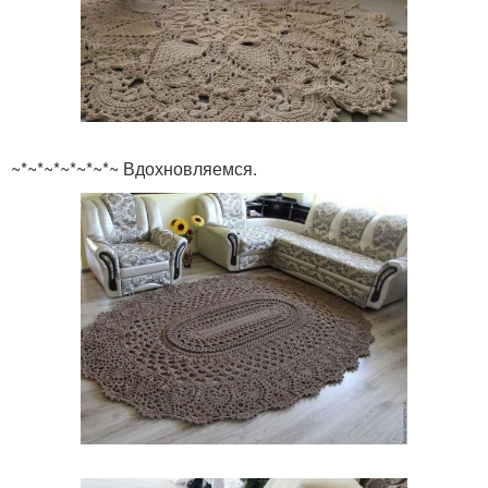
~*~*~*~*~*~*~ Вдохновляемся.