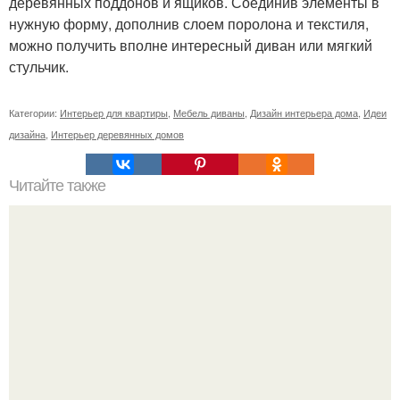
деревянных поддонов и ящиков. Соединив элементы в
нужную форму, дополнив слоем поролона и текстиля,
можно получить вполне интересный диван или мягкий
стульчик.
Категории:
Интерьер для квартиры
,
Мебель диваны
,
Дизайн интерьера дома
,
Идеи
дизайна
,
Интерьер деревянных домов
Читайте также
Ирина агибалова шикарный ремонт в спальне показала.