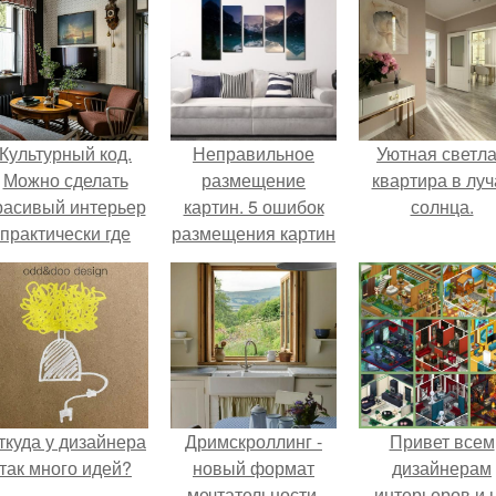
Культурный код.
Неправильное
Уютная светл
Можно сделать
размещение
квартира в луч
расивый интерьер
картин. 5 ошибок
солнца.
практически где
размещения картин
угодно.
на стенах
ткуда у дизайнера
Дримскроллинг -
Привет всем
так много идей?
новый формат
дизайнерам
мечтательности.
интерьеров и 