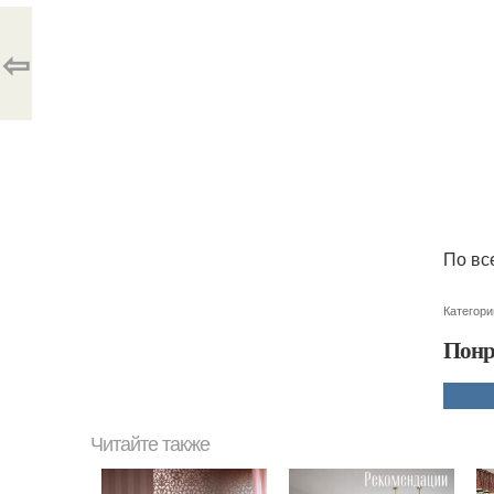
⇦
По вс
Категори
Понр
Читайте также