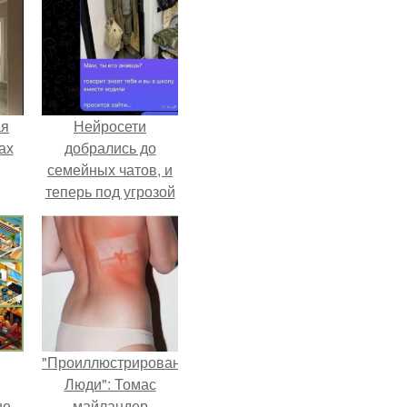
ая
Нейросети
ах
добрались до
семейных чатов, и
теперь под угрозой
мамины нервы.
"Проиллюстрированные
Люди": Томас
не
майландер