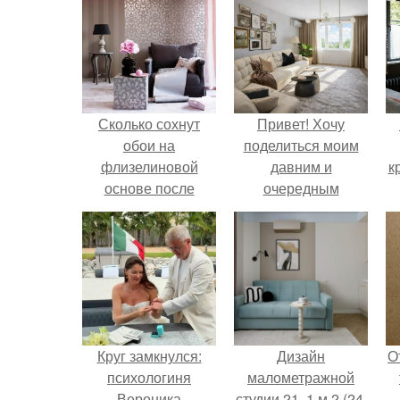
Сколько сохнут
Привет! Хочу
обои на
поделиться моим
флизелиновой
давним и
к
основе после
очередным
поклейки. Когда
неопубликованным
высохнет клей?
проектом.
Круг замкнулся:
Дизайн
О
психологиня
малометражной
Вероника
студии 21, 1 м 2 (24,