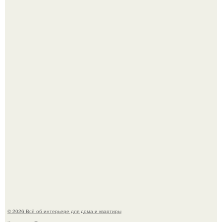
"Проиллюстрированные Люди": Томас майландер
превратил солнечные ожоги в арт - объект.
Детали решают всё: выход приянки чопры на показе Dior
обернулся шквалом критики из-за небрежного пошива.
© 2026 Всё об интерьере для дома и квартиры