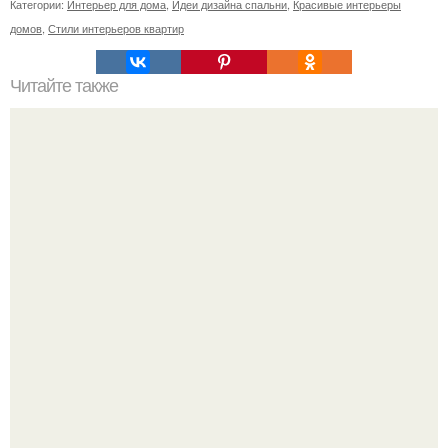
Категории:
Интерьер для дома
,
Идеи дизайна спальни
,
Красивые интерьеры
домов
,
Стили интерьеров квартир
Читайте также
Вы будете удивлены, но.