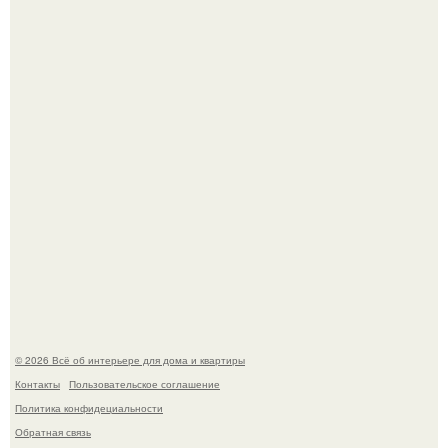
Дримскроллинг - новый формат мечтательности.
Привет всем дизайнерам интерьеров и не только!
© 2026 Всё об интерьере для дома и квартиры
Контакты
Пользовательское соглашение
Политика конфидециальности
Обратная связь