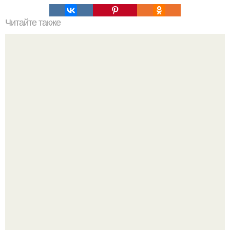
Читайте также
Как любить женщин?
Ресторан "Машенька" - проект Александра Раппопорта в
"зарядье", где каждый сантиметр пространства дышит