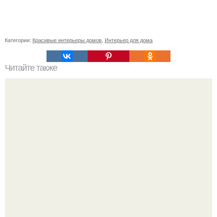
Категории:
Красивые интерьеры домов
,
Интерьер для дома
Читайте также
Дом с павлином.