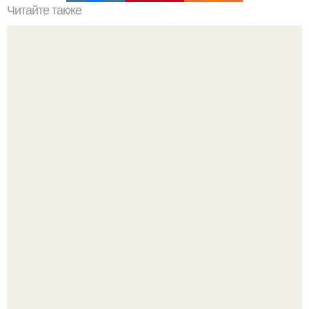
Читайте также
Дизайн спальни дск 3 комнатная (спальня без балкона).
Культурный код. Можно сделать красивый интерьер
практически где угодно.