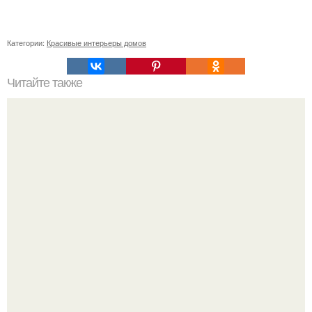
Категории:
Красивые интерьеры домов
Читайте также
Икеа для прихожей ИДЕИ. Мебель для прихожей
«ИКЕА»: ассортимент и функциональные особенности