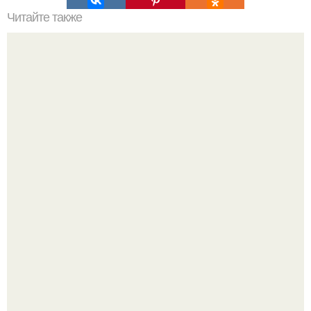
Читайте также
Как приготовить гипс для заливки форм. Как разводить
гипс: Все о приготовлении идеального раствора
Ресторан "Машенька" - проект Александра Раппопорта в