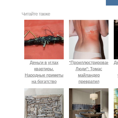
Читайте также
Деньги в углах
"Проиллюстрированные
Д
квартиры.
Люди": Томас
Народные приметы
майландер
на богатство
превратил
солнечные ожоги в
арт - объект.