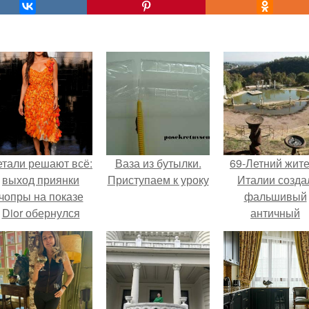
етали решают всё:
Ваза из бутылки.
69-Летний жит
выход приянки
Приступаем к уроку
Италии созда
чопры на показе
фальшивый
Dior обернулся
античный
шквалом критики
амфитеатр и
из-за небрежного
долгое врем
пошива.
успешно выда
его за настоящ
историческо