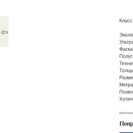
Класс
⇦
Эколог
Ультр
Фаска
Полуг
Техни
Толщи
Разме
Метраж
Позво
Хотит
Категори
Понр