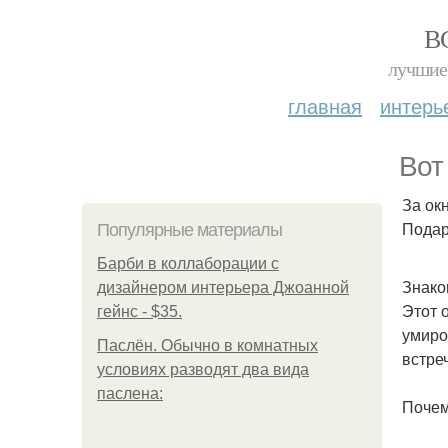
В
лучшие 
главная
интерь
Вот
За ок
Подар
Популярные материалы
Барби в коллаборации с
Знако
дизайнером интерьера Джоанной
Этот 
гейнс - $35.
умиро
Паслён. Обычно в комнатных
встре
условиях разводят два вида
паслена:
Почем