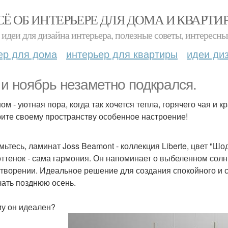
СЁ ОБ ИНТЕРЬЕРЕ ДЛЯ ДОМА И КВАРТИ
идеи для дизайна интерьера, полезные советы, интересны
ер для дома
интерьер для квартиры
идеи ди
 и ноябрь незаметно подкрался.
ном - уютная пора, когда так хочется тепла, горячего чая и
ите своему пространству особенное настроение!
мьтесь, ламинат Joss Beamont - коллекция Liberte, цвет "Шод
оттенок - сама гармония. Он напоминает о выбеленном сол
творении. Идеальное решение для создания спокойного и ст
чать позднюю осень.
у он идеален?