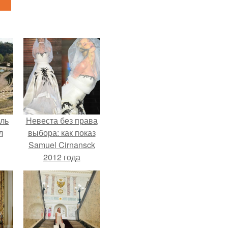
ель
Невеста без права
л
выбора: как показ
Samuel Cirnansck
2012 года
превратил подиум
я
в манифест против
вал
принуждения.
ее
е