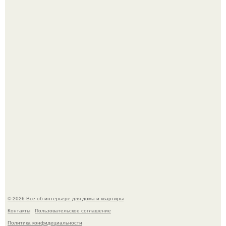
Стало интересно поучаствовать в этом флешмобе -
Artvsartist, хоть он не совсем про рукоделие, а больше
про живопись, рисунок.
Моё знакомство с михайловским замком - и я в восторге!
© 2026 Всё об интерьере для дома и квартиры
Контакты
Пользовательское соглашение
Политика конфидециальности