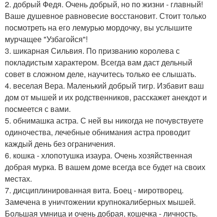
2. добрый Федя. Очень добрый, но по жизни - главный!
Ваше душевное равновесие восстановит. Стоит только
посмотреть на его лемурью мордочку, вы услышите
мурчащее "Узбагойся"!
3. шикарная Сильвия. По призванию королева с
покладистым характером. Всегда вам даст дельный
совет в сложном деле, научитесь только ее слышать.
4. веселая Вера. Маленький добрый тигр. Избавит ваш
дом от мышей и их родственников, расскажет анекдот и
посмеется с вами.
5. обнимашка астра. С ней вы никогда не почувствуете
одиночества, лечебные обнимания астра проводит
каждый день без ограничения.
6. кошка - хлопотушка изаура. Очень хозяйственная
добрая мурка. В вашем доме всегда все будет на своих
местах.
7. дисциплинированная вита. Боец - миротворец.
Замечена в уничтожении крупнокалиберных мышей.
Большая умница и очень добрая, кошечка - личность.