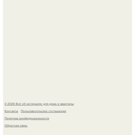
Невеста без права выбора: как показ Samuel Cirnansck
2012 года превратил подиум в манифест против
принуждения.
Эко - панно "Песочный Берег":
© 2026 Всё об интерьере для дома и квартиры
Контакты
Пользовательское соглашение
Политика конфидециальности
Обратная связь