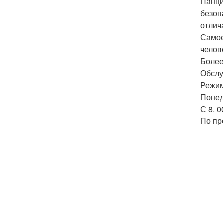
Панци
безоп
отлич
Самое
челов
Более
Обслу
Режим
Понед
С 8. 0
По пр