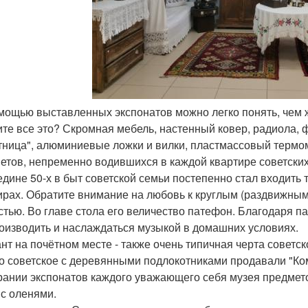
омощью выставленных экспонатов можно легко понять, чем
те все это? Скромная мебель, настенный ковер, радиола, 
тница", алюминиевые ложки и вилки, пластмассовый термом
етов, непременно водившихся в каждой квартире советских
едине 50-х в быт советской семьи постепенно стал входить 
ирах. Обратите внимание на любовь к круглым (раздвижным)
стью. Во главе стола его величество патефон. Благодаря 
оизводить и наслаждаться музыкой в домашних условиях.
нт на почётном месте - также очень типичная черта советс
о советское с деревянными подлокотниками продавали "Ко
рании экспонатов каждого уважающего себя музея предмет
 с оленями.