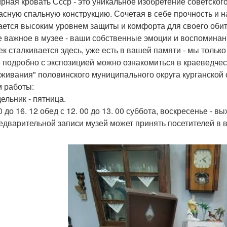
рная кровать Ссср - это уникальное изобретение советско
асную спальную конструкцию. Сочетая в себе прочность и н
ается высоким уровнем защиты и комфорта для своего обит
 важное в музее - ваши собственные эмоции и воспоминания
ек сталкивается здесь, уже есть в вашей памяти - мы тольк
 подробно с экспозицией можно ознакомиться в краеведчес
живания" половинского муниципального округа курганской об
 работы:
ельник - пятница.
0 до 16. 12 обед с 12. 00 до 13. 00 суббота, воскресенье - в
едварительной записи музей может принять посетителей в 