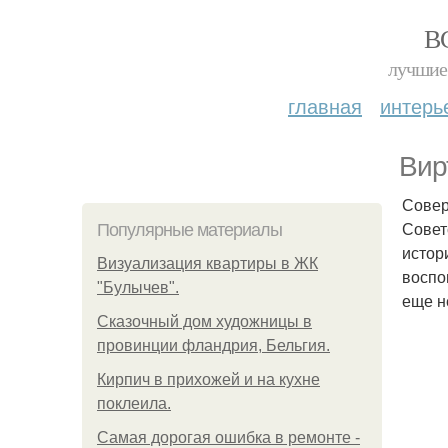
В
лучшие 
главная
интерь
Вир
Совер
Совет
Популярные материалы
истор
Визуализация квартиры в ЖК
воспо
"Булычев".
еще н
Сказочный дом художницы в
провинции фландрия, Бельгия.
Кирпич в прихожей и на кухне
поклеила.
Самая дорогая ошибка в ремонте -