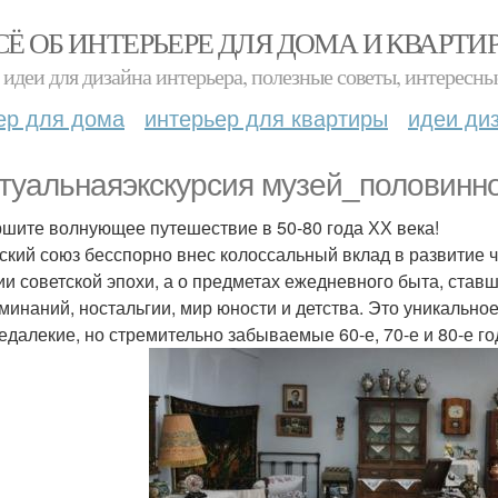
СЁ ОБ ИНТЕРЬЕРЕ ДЛЯ ДОМА И КВАРТИ
идеи для дизайна интерьера, полезные советы, интересны
ер для дома
интерьер для квартиры
идеи ди
туальнаяэкскурсия музей_половинно
шите волнующее путешествие в 50-80 года ХХ века!
ский союз бесспорно внес колоссальный вклад в развитие ч
ии советской эпохи, а о предметах ежедневного быта, ставш
минаний, ностальгии, мир юности и детства. Это уникально
едалекие, но стремительно забываемые 60-е, 70-е и 80-е г