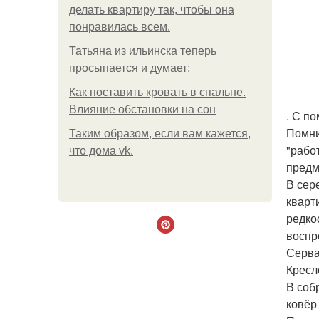
делать квартиру так, чтобы она
понравилась всем.
Татьяна из ильинска теперь
просыпается и думает:
Как поставить кровать в спальне.
Влияние обстановки на сон
. С п
Помни
Таким образом, если вам кажется,
"рабо
что дома vk.
предм
В сер
кварт
редко
воспр
Серва
Кресл
В соб
ковёр