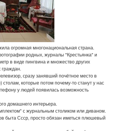
 жила огромная многонациональная страна.
фотографии родных, журналы "Крестьянка" и
етр в виде пингвина и множество других
 граждан.
телевизор, сразу занявший почётное место в
 столам, которые потом почему-то станут у нас
патефону у людей появилась возможность
кого домашнего интерьера.
мплектом" с журнальным столиком или диваном.
ов быта Ссср, просто обязан иметься плюшевый